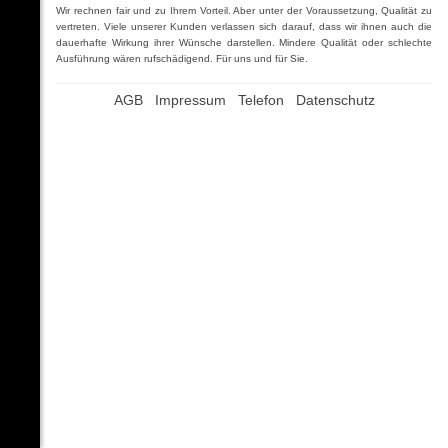
Wir rechnen fair und zu Ihrem Vorteil. Aber unter der Voraussetzung, Qualität zu
vertreten. Viele unserer Kunden verlassen sich darauf, dass wir ihnen auch die
dauerhafte Wirkung ihrer Wünsche darstellen. Mindere Qualität oder schlechte
Ausführung wären rufschädigend. Für uns und für Sie.
AGB
Impressum
Telefon
Datenschutz