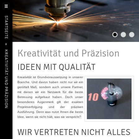
STARTSEITE
»
Kreativität und Präzision
KREATIVITÄT UND PRÄZISION
IDEEN MIT QUALITÄT
Kreativität ist Grundvoraussetzung in unserer
Branche. Und davon haben nicht nur wir ein
gerüttelt Maß, sondern auch unsere Partner,
mit denen wir ein Netzwerk für die beste
Betreuung aufgebaut haben. Doch unser
besonderes Augenmerk gilt der exakten
Projektverfolgung und der präzisen
Ausführung. Denn was nutzt Ihnen die beste
Idee, wenn sie nicht hält, was sie verspricht?
WIR VERTRETEN NICHT ALLES